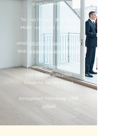
26125 Oldenburg
Tel.:
+49 (0) 441 - 36 19 99 44
Mobil: +49 (0) 160 977 30 214
eMail:
info@nice-place-immo.de
Web:
www.nice-place-immo.de
Finanzamt Oldenburg
USt-IdNr. DE348432822
Steuer-Nr. 64/210/05601
Amtsgericht Oldenburg - HRB
216948